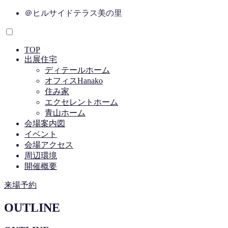
コ
＠ヒルサイドテラス美の里
ン
テ
ン
TOP
ツ
出展住宅
へ
ディテールホーム
ス
オフィスHanako
キ
住み家
ッ
エクセレントホーム
プ
青山ホーム
会場案内図
イベント
会場アクセス
周辺環境
開催概要
来場予約
OUTLINE